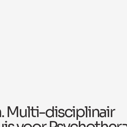
Multi-disciplinair
uis voor Psychother